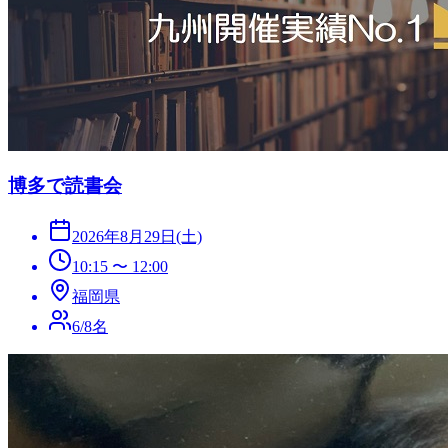
博多で読書会
2026年8月29日(土)
10:15
〜
12:00
福岡県
6
/
8
名