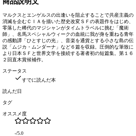
商品説明文
マルクスとエンゲルスの出逢いを阻止することで共産主義の
消滅を企むＣＩＡを描いた歴史改変ＳＦの表題作をはじめ、
零落した稀代のマジシャンがタイムトラベルに挑む「魔術
師」、名馬スペシャルウィークの血統に我が身を重ねる青年
の感動譚「ひとすじの光」、音楽を通貨とする小さな島の伝
説「ムジカ・ムンダーナ」など６篇を収録。圧倒的な筆致に
より日本ＳＦと世界文学を接続する著者初の短篇集。第１６
２回直木賞候補作。
ステータス
すでに読んだ本
読んだ日
タグ
オススメ度
-
/
5.0