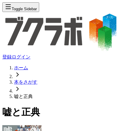
Toggle Sidebar
登録
ログイン
ホーム
本をさがす
嘘と正典
嘘と正典