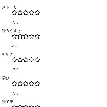
ストーリー
-
/
5.0
読みやすさ
-
/
5.0
斬新さ
-
/
5.0
学び
-
/
5.0
読了感