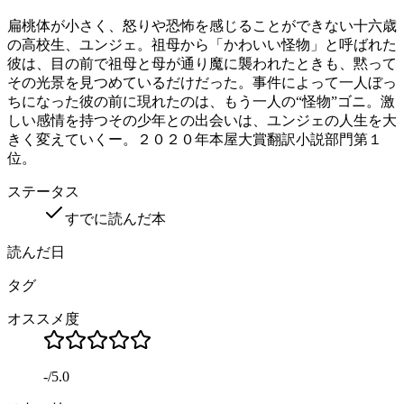
扁桃体が小さく、怒りや恐怖を感じることができない十六歳
の高校生、ユンジェ。祖母から「かわいい怪物」と呼ばれた
彼は、目の前で祖母と母が通り魔に襲われたときも、黙って
その光景を見つめているだけだった。事件によって一人ぼっ
ちになった彼の前に現れたのは、もう一人の“怪物”ゴニ。激
しい感情を持つその少年との出会いは、ユンジェの人生を大
きく変えていくー。２０２０年本屋大賞翻訳小説部門第１
位。
ステータス
すでに読んだ本
読んだ日
タグ
オススメ度
-
/
5.0