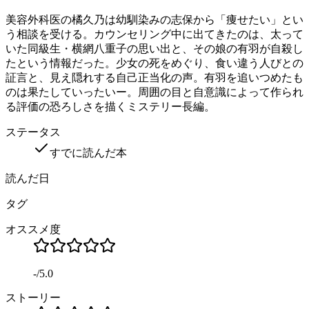
美容外科医の橘久乃は幼馴染みの志保から「痩せたい」とい
う相談を受ける。カウンセリング中に出てきたのは、太って
いた同級生・横網八重子の思い出と、その娘の有羽が自殺し
たという情報だった。少女の死をめぐり、食い違う人びとの
証言と、見え隠れする自己正当化の声。有羽を追いつめたも
のは果たしていったいー。周囲の目と自意識によって作られ
る評価の恐ろしさを描くミステリー長編。
ステータス
すでに読んだ本
読んだ日
タグ
オススメ度
-
/
5.0
ストーリー