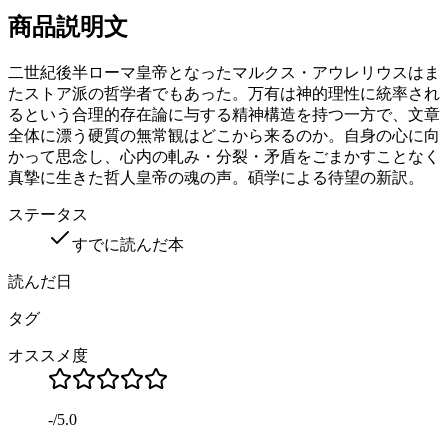
商品説明文
二世紀後半ローマ皇帝となったマルクス・アウレリウスはま
たストア派の哲学者でもあった。万有は神的理性に統率され
るという合理的存在論に与する精神構造を持つ一方で、文章
全体に漂う硬質の無常観はどこから来るのか。自身の心に向
かって思念し、心内の軋み・分裂・矛盾をごまかすことなく
真摯に生きた哲人皇帝の魂の声。碩学による待望の新訳。
ステータス
すでに読んだ本
読んだ日
タグ
オススメ度
-
/
5.0