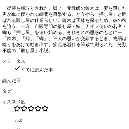
「復讐を横取りされた。嘘？」元教師の鈴木は、妻を殺した
男が車に轢かれる瞬間を目撃する。どうやら「押し屋」と呼
ばれる殺し屋の仕業らしい。鈴木は正体を探るため、彼の後
を追う。一方、自殺専門の殺し屋・鯨、ナイフ使いの若者・
蝉も「押し屋」を追い始める。それぞれの思惑のもとにー
「鈴木」「鯨」「蝉」、三人の思いが交錯するとき、物語は
唸りをあげて動き出す。疾走感溢れる筆致で綴られた、分類
不能の「殺し屋」小説。
ステータス
すでに読んだ本
読んだ日
タグ
オススメ度
-
/
5.0