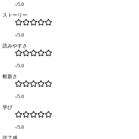
-
/
5.0
ストーリー
-
/
5.0
読みやすさ
-
/
5.0
斬新さ
-
/
5.0
学び
-
/
5.0
読了感