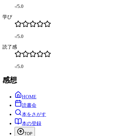
-
/
5.0
学び
-
/
5.0
読了感
-
/
5.0
感想
HOME
読書会
本をさがす
本の登録
TOP