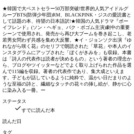
★韓国で大ベストセラー50万部突破!世界的人気アイドルグ
ループBTS(防弾少年団)RM、BLACKPINK・ジスの愛読書と
して話題の本、待望の日本語訳!★韓国の人気ドラマ『ボー
イフレンド』(ソン・ヘギョ、パク・ボゴム主演)劇中の重要
シーンで使用され、発売から再び大ブームを巻き起こし、老
若男女問わず共感を集め大反響。★イ・ジョンソク出演『ゆ
れながら咲く花』のセリフで朗読された「草花」や本人のイ
ンスタグラムにアップされた「ぼくがきみを」も収録。本書
は「詩人の代表作は読者が決めるもの」という著者の理念か
ら、ブログやツイッターなどでよく取り上げられた作品を選
んで115編を収録。著者の代表作であり、集大成といえま
す。子どもが話しているように純粋で、温かい日だまりのよ
うな至福の詩と、繊細なタッチの花々の挿し絵が、静かに心
に染み入る一冊。ー
ステータス
すでに読んだ本
読んだ日
タグ