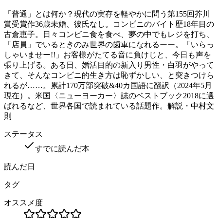
「普通」とは何か？現代の実存を軽やかに問う第155回芥川
賞受賞作36歳未婚、彼氏なし。コンビニのバイト歴18年目の
古倉恵子。日々コンビニ食を食べ、夢の中でもレジを打ち、
「店員」でいるときのみ世界の歯車になれるーー。「いらっ
しゃいませー!!」お客様がたてる音に負けじと、今日も声を
張り上げる。ある日、婚活目的の新入り男性・白羽がやって
きて、そんなコンビニ的生き方は恥ずかしい、と突きつけら
れるが……。累計170万部突破&40カ国語に翻訳（2024年5月
現在）。米国〈ニューヨーカー〉誌のベストブック2018に選
ばれるなど、世界各国で読まれている話題作。解説・中村文
則
ステータス
すでに読んだ本
読んだ日
タグ
オススメ度