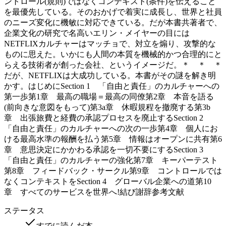
ントロール(規則)ではなくコンテキスト(条件)を伝えること
を最優先している。そのおかげで着実に成長し、世界と社員
のニーズ変化に機敏に対応できている。だが本書共著者で、
企業文化の研究で名高いエリン・メイヤーの目には
NETFLIXカルチャーはマッチョで、対立を煽り、攻撃的な
ものに思えた。いかにも人間の本質を機械的かつ合理的にと
らえる技術者が創った会社、というイメージだ。＊ ＊ ＊
だが、NETFLIXは大成功している。本書がその謎を解き明
かす。はじめにSection 1 「自由と責任」のカルチャーへの
第一歩第1章 最高の職場＝最高の同僚第2章 本音を語る
(前向きな意図をもって)第3a章 休暇規程を撤廃する第3b
章 出張旅費と経費の承認プロセスを廃止するSection 2
「自由と責任」のカルチャーへの次の一歩第4章 個人にお
ける最高水準の報酬を払う第5章 情報はオープンに共有第6
章 意思決定にかかわる承認を一切不要にするSection 3
「自由と責任」のカルチャーの強化第7章 キーパーテスト
第8章 フィードバック・サークル第9章 コントロールでは
なくコンテキストをSection 4 グローバル企業への道第10
章 すべてのサービスを世界へ!結び謝辞参考文献
ステータス
すでに読んだ本