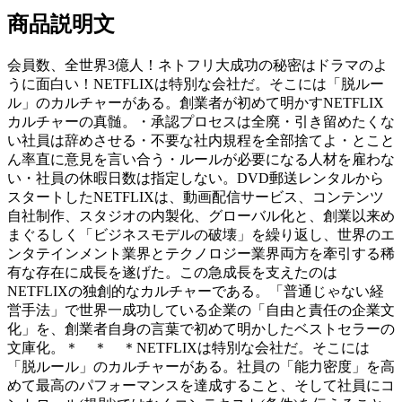
商品説明文
会員数、全世界3億人！ネトフリ大成功の秘密はドラマのよ
うに面白い！NETFLIXは特別な会社だ。そこには「脱ルー
ル」のカルチャーがある。創業者が初めて明かすNETFLIX
カルチャーの真髄。・承認プロセスは全廃・引き留めたくな
い社員は辞めさせる・不要な社内規程を全部捨てよ・とこと
ん率直に意見を言い合う・ルールが必要になる人材を雇わな
い・社員の休暇日数は指定しない。DVD郵送レンタルから
スタートしたNETFLIXは、動画配信サービス、コンテンツ
自社制作、スタジオの内製化、グローバル化と、創業以来め
まぐるしく「ビジネスモデルの破壊」を繰り返し、世界のエ
ンタテインメント業界とテクノロジー業界両方を牽引する稀
有な存在に成長を遂げた。この急成長を支えたのは
NETFLIXの独創的なカルチャーである。「普通じゃない経
営手法」で世界一成功している企業の「自由と責任の企業文
化」を、創業者自身の言葉で初めて明かしたベストセラーの
文庫化。＊ ＊ ＊NETFLIXは特別な会社だ。そこには
「脱ルール」のカルチャーがある。社員の「能力密度」を高
めて最高のパフォーマンスを達成すること、そして社員にコ