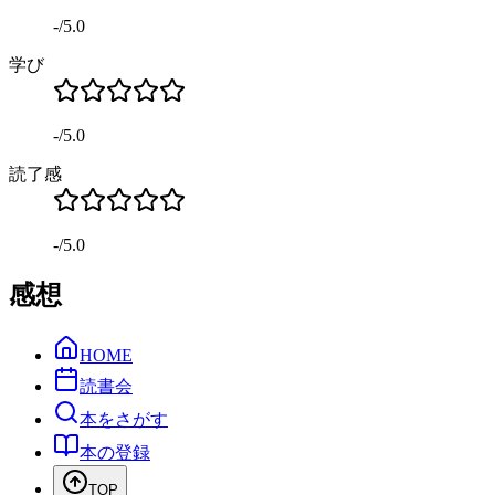
-
/
5.0
学び
-
/
5.0
読了感
-
/
5.0
感想
HOME
読書会
本をさがす
本の登録
TOP