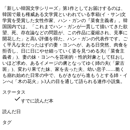
「新しい韓国文学シリーズ」第1作としてお届けするのは、
韓国で最も権威ある文学賞といわれている李箱(イ・サン)文
学賞を受賞した女性作家、ハン・ガンの『菜食主義者』。韓
国国内では、「これまでハン・ガンが一貫して描いてきた欲
望、死、存在論などの問題が、この作品に凝縮され、見事に
開花した」と高い評価を得た、ハン・ガンの代表作です。ご
く平凡な女だったはずの妻・ヨンヘが、ある日突然、肉食を
拒否し、日に日にやせ細っていく姿を見つめる夫(「菜食主
義者」)、妻の妹・ヨンヘを芸術的・性的対象として狂おし
いほど求め、あるイメージの虜となってゆく姉の夫(「蒙古
斑」)、変わり果てた妹、家を去った夫、幼い息子……脆く
も崩れ始めた日常の中で、もがきながら進もうとする姉・イ
ンへ(「木の花火」)-3人の目を通して語られる連作小説集。
ステータス
すでに読んだ本
読んだ日
タグ