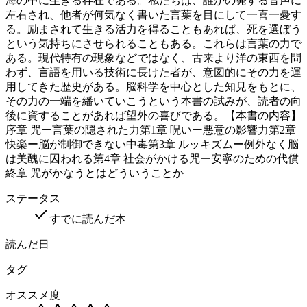
海の中に生きる存在である。私たちは、誰かの発する音声に
左右され、他者が何気なく書いた言葉を目にして一喜一憂す
る。励まされて生きる活力を得ることもあれば、死を選ぼう
という気持ちにさせられることもある。これらは言葉の力で
ある。現代特有の現象などではなく、古来より洋の東西を問
わず、言語を用いる技術に長けた者が、意図的にその力を運
用してきた歴史がある。脳科学を中心とした知見をもとに、
その力の一端を繙いていこうという本書の試みが、読者の向
後に資することがあれば望外の喜びである。【本書の内容】
序章 咒ー言葉の隠された力第1章 呪いー悪意の影響力第2章
快楽ー脳が制御できない中毒第3章 ルッキズムー例外なく脳
は美醜に囚われる第4章 社会がかける咒ー安寧のための代償
終章 咒がかなうとはどういうことか
ステータス
すでに読んだ本
読んだ日
タグ
オススメ度