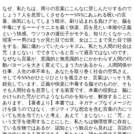
なぜ、私たちは、周りの言葉にこんなに苦しんだりするので
しょう？人を息苦しくさせるーーSNSにあふれる呪いの言
葉、病気にもしてしまう暗示。刷り込まれる負けグセ。脳を
中毒にするーーイケニエを裁く快楽、罰を見たい本能や正義
という快感。ウソつきの遺伝子がモテる。知りたくなかった
現実ーー男のほうが見た目で出世、女はここまで見た目で損
をする。脳に備わっていたルッキズム。私たち人間の社会は
咒（まじない）でできていると言って過言ではないのです。
なぜなら言葉が、意識的と無意識的とにかかわらず人間の行
動パターンを大きく変えてしまう力があるから。人間関係や
仕事、人生の幸不幸も、あなたを取り巻く社会の空気さえ。
そして今SNSがひとりひとりを孤立させ、言葉はいっそう先
鋭化しています。正義や快楽に中毒する脳そのものが、そも
そも人間社会を息苦しくする装置です。本書の役割は、脳に
かけられた咒がどのようなものかを知らせ、解放することに
あります。【著者より】本書では、ネガティブなイメージだ
けを扱うのではなく、ポジティブな想念を含む言葉の力につ
いても光を当てたいと考え、あえて「まじない」に「咒」と
いう文字を使用することにした。私たちは物理世界に存在し
ている生物ではあるが、認知という観点から見れば、言語の