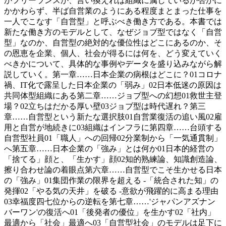
かフリーランスか、言い換えれば組織に属しているか否かに
かかわらず、半ば自営業のようにある程度まとまった仕事を
一人でこなす「自営型」と呼ぶべき働き方である。本書では
新たな働き方のモデルとして、なぜジョブ型ではなく「自営
型」なのか、自営型の絶対的な優位性はどこにあるのか、そ
の恩恵を企業、個人、社会が得るには何を、どう変えていく
べきかについて、具体的な事例やデータを盛り込みながら解
説していく。第一章……日本企業の病根はどこに？01コロナ
禍、IT化で露呈した日本企業の「弱み」02日本低迷の原因は
共同体型組織にある第二章……ジョブ型への幻想01救世主登
場？02立ちはだかる厚い壁03ジョブ型は時代遅れ？第三
章……自営型という新たな選択肢01自営業復活の追い風02雇
用と自営が地続きに03組織はインフラに第四章……台頭する
自営型社員01「職人」への回帰02分業制から「一気通貫制」
へ第五章……日本企業の「強み」とは何か01日本的経営の
「捨てる」顔と、「生かす」顔02知的熟練論、知識創造論、
擦り合わせ論の着眼点第六章……自営型でこそ生かせる日本
の「強み」01集団作業の限界を超える -「統合された知」の
発揮02「やる気の天井」を破る -意欲が飛躍的に高まる理由
03幸福度四七位からの逆転を第七章……'ジャパンアズナン
バーワン'の復活へ01「後発者の優位」を生かす02「社内」
最適から「社会」最適へ03「自営型社会」のモデルは足下に