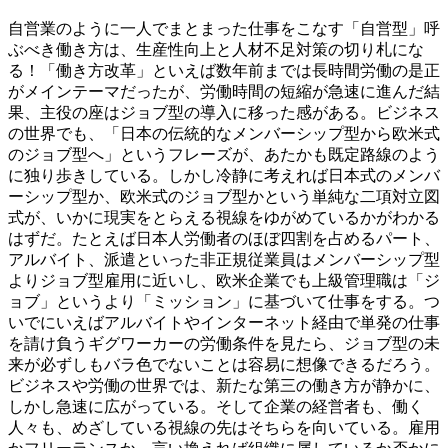
自営業のように一人でまとまった仕事をこなす「自営型」呼
ぶべき働き方は、生産性向上と人材不足対策の切り札にな
る！「働き方改革」といえば数年前までは長時間労働の是正
がメインテーマだったが、労働時間の短縮が急速に進んだ結
果、主役の座はジョブ型の導入に移った感がある。ビジネス
の世界でも、「日本の伝統的なメンバーシップ型から欧米式
のジョブ型へ」というフレーズが、あたかも既定路線のよう
に独り歩きしている。しかし冷静に考えれば日本式のメンバ
ーシップ型か、欧米式のジョブ型かという単純な二項対立図
式が、いかに現実をとらえる視線をゆがめているかがわかる
はずだ。たとえば日本人労働者のほぼ四割を占めるパート、
アルバイト、派遣といった非正規従業員はメンバーシップ型
よりジョブ型雇用に近いし、欧米企業でも上級管理職は「ジ
ョブ」というより「ミッション」に基づいて仕事をする。つ
いでにいえばアルバイトやインターネット経由で単発の仕事
を請け負うギグワーカーの労働条件を見たら、ジョブ型の未
来が必ずしもバラ色でないことは容易に想像できるだろう。
ビジネスや労働の世界では、新たな第三の働き方が静かに、
しかし急速に広がっている。そして企業の経営者も、働く
人々も、めざしている視線の先はそちらを向いている。雇用