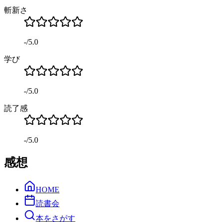
斬新さ
-
/
5.0
学び
-
/
5.0
読了感
-
/
5.0
感想
HOME
読書会
本をさがす