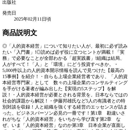
出版社
発売日
2025年02月11日頃
商品説明文
◎「人的資本経営」について知りたい人が、最初に必ず読み
たい「入門書」!◎読めば必ず役に立つヒントが満載！「実
務」で必要なことが全部わかる「超実践書」!組織は結局、
人がすべて！「人」と「環境」にどう投資すべきか。・
5,000件以上の人的資本開示情報を読んで見つけた【最高の
15事例】を紹介！・自らも上場企業経営者であり、「人的資
本経営専門家」として 数々の上場企業のコンサルティング
を手がける著者が編み出した【実現の5ステップ】を解
説！・人的資本経営が必要とされる背景を、日本ならではの
社会的課題から解説！・伊藤邦雄氏など5人の有識者との特
別対談を収録！人と組織を強くする経営のエッセンスが詰ま
った、ビジネスパーソン必見の一冊です！第1章 勘違いさ
れがちな「人的資本経営」をいちから学び直す第2章 な
ぜ、いま「人的資本経営」なのか第3章 日本企業が直面し