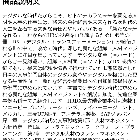
商品説明文
デジタルな時代だからこそ、ヒトのチカラで未来を変える人
材や人事の仕事には、将来の会社経営や未来を作る次世代の
人生を左右する大きな責任とやりがいがある。「新たな未来
を作る」これからのHRの役割を再認識するために必読の1
冊。DX （デジタル・トランスフォーメーション）が喧伝さ
れる世の中で、改めて時代に即した新たな組織・人材マネジ
メントに注目が集まっています。デジタル変革（＝ハード）
からは一見縁遠い、組織・人材面（＝ソフト）がDX 成功の
鍵であり、従来は経験や慣習で行われていた旧態依然とした
日本の人事部門自体のデジタル変革やデジタルを梃にした更
なる生産性向上、新たな経営や従業員への付加価値提供が人
事部門に求められています。本書ではデジタル時代に求めら
れる新たな組織・人材マネジメントの解説に加え、先進企業
事例も併せてご紹介します。HRDX最先端企業事例も満載!!
ソニーピープルソリューションズ、サイバーエージェント、
メルカリ、三菱UFJ銀行、アステラス製薬、SAPジャパン
序 章：デジタル時代の人事戦略第1部：人材マネジメント
方針策定 第1章 ストラテジック・ワークフォース・プラ
ンニング 第2章 デジタル人材のタレントマネジメント