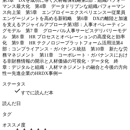
第3章 DXを成功に導く人材確保戦略第2部：組織パフォー
マンス最大化 第4章 データドリブンな組織パフォーマン
ス向上策 第5章 エンプロイーエクスペリエンスー従業員
エンゲージメントを高める新戦略 第6章 DXの離陸と加速
を支えるアジャイルアプローチ第3部：人事オペレーティン
グモデル 第7 章 グローバル人事サービスデリバリーモデ
ル 第8 章 HR プロセスとオペレーションの高度化と効率
化 第9 章 HR テクノロジープラットフォーム活用法第4
部：コンプライアンス・ガバナンス統括 第10章 新たな労
務マネジメント 第11章 コーポレート・ガバナンスにおけ
る非財務情報の開示と人材価値の可視化・データ化 終
章：デジタルと組織・人材マネジメントの融合と今後の方向
性ー先進企業のHRDX事例ー
ステータス
すでに読んだ本
読んだ日
タグ
オススメ度