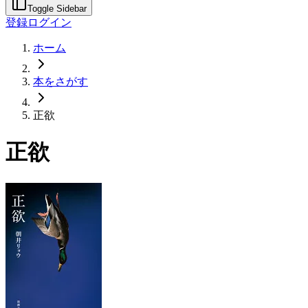
Toggle Sidebar
登録
ログイン
ホーム
本をさがす
正欲
正欲