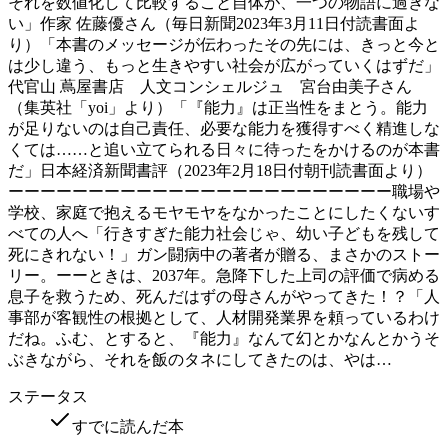
それを数値化して比較すること自体が、一つの物語に過ぎな
い」作家 佐藤優さん（毎日新聞2023年3月11日付読書面よ
り）「本書のメッセージが伝わったその先には、きっと今と
は少し違う、もっと生きやすい社会が広がっていくはずだ」
代官山 蔦屋書店 人文コンシェルジュ 宮台由美子さん
（集英社「yoi」より）「『能力』は正当性をまとう。能力
が足りないのは自己責任、必要な能力を獲得すべく精進しな
くては……と追い立てられる日々に待ったをかけるのが本書
だ」日本経済新聞書評（2023年2月18日付朝刊読書面より）
ーーーーーーーーーーーーーーーーーーーーーーーー職場や
学校、家庭で抱えるモヤモヤをなかったことにしたくないす
べての人へ「行きすぎた能力社会じゃ、幼い子どもを残して
死にきれない！」ガン闘病中の著者が贈る、まさかのストー
リー。ーーときは、2037年。急降下した上司の評価で病める
息子を救うため、死んだはずの母さんがやってきた！？「人
事部が客観性の根拠として、人材開発業界を頼っているわけ
だね。ふむ、とすると、『能力』なんて幻とかなんとかうそ
ぶきながら、それを飯のタネにしてきたのは、やは…
ステータス
すでに読んだ本