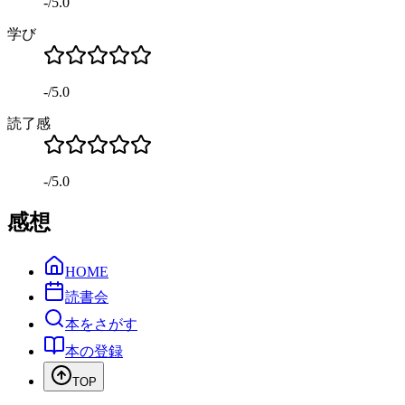
-
/
5.0
学び
-
/
5.0
読了感
-
/
5.0
感想
HOME
読書会
本をさがす
本の登録
TOP