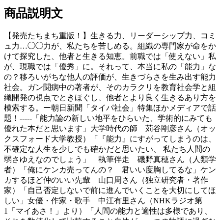
商品説明文
【発売たちまち重版！】生きる力、リーダーシップ力、コミ
ュ力…◯◯力が、私たちを苦しめる。組織の専門家が命をか
けて探究した、他者と生きる知恵。前職では「使えない」私
が、現職では「優秀」に。それって、本当に私の「能力」な
の？移ろいがちな他人の評価が、生きづらさを生み出す能力
社会。ガン闘病中の著者が、そのカラクリを教育社会学と組
織開発の視点でときほぐし、他者とより良く生きるあり方を
模索する。ー朝日新聞「タイパ社会」特集ほかメディアで話
題！-----「能力論の新しい地平をひらいた、学術的にみても
優れた本だと思います」大学時代の師 苅谷剛彦さん（オッ
クスフォード大学教授）「『能力』にすがってしまうのは、
不確定な人生を少しでも確かだと思いたい、 私たち人間の
弱さゆえなのでしょう」 執筆伴走 磯野真穂さん（人類学
者）「俺にケンカ売ってんの？ 君いい度胸してるな」ケン
カするほど仲のいい先輩 山口周さん（独立研究者・著作
家）「自己否定しないで前に進んでいくことを大切にしてほ
しい」女優・作家・歌手 中江有里さん（NHKラジオ第
1「マイあさ！」より）「人間の能力と適性は多様であり、