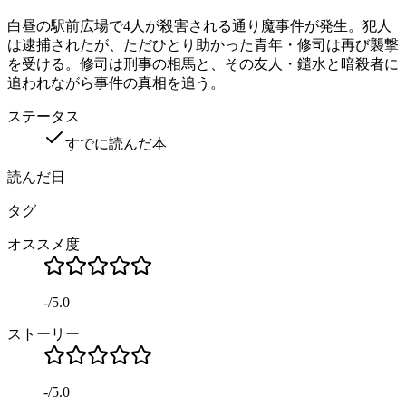
白昼の駅前広場で4人が殺害される通り魔事件が発生。犯人
は逮捕されたが、ただひとり助かった青年・修司は再び襲撃
を受ける。修司は刑事の相馬と、その友人・鑓水と暗殺者に
追われながら事件の真相を追う。
ステータス
すでに読んだ本
読んだ日
タグ
オススメ度
-
/
5.0
ストーリー
-
/
5.0