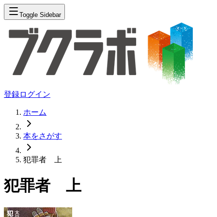
Toggle Sidebar
登録
ログイン
ホーム
本をさがす
犯罪者 上
犯罪者 上