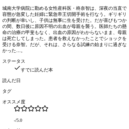
城南大学病院に勤める女性産科医・柊奈智は、深夜の当直で
容態が急変した妊婦に緊急帝王切開手術を行なう。ギリギリ
の判断が幸いし、子供は無事に生を受けた。だが喜びもつか
の間、数日後に原因不明の出血が母親を襲う。医師たちの懸
命の治療の甲斐もなく、出血の原因がわからないまま、母親
は死亡してしまった。患者を救えなかったことでショックを
受ける奈智。だが、それは、さらなる試練の始まりに過ぎな
かった…。
ステータス
すでに読んだ本
読んだ日
タグ
オススメ度
-
/
5.0