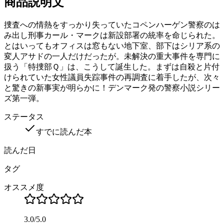
商品説明文
捜査への情熱をすっかり失っていたコペンハーゲン警察のは
み出し刑事カール・マークは新設部署の統率を命じられた。
とはいってもオフィスは窓もない地下室、部下はシリア系の
変人アサドの一人だけだったが。未解決の重大事件を専門に
扱う「特捜部Ｑ」は、こうして誕生した。まずは自殺と片付
けられていた女性議員失踪事件の再調査に着手したが、次々
と驚きの新事実が明らかに！デンマーク発の警察小説シリー
ズ第一弾。
ステータス
すでに読んだ本
読んだ日
タグ
オススメ度
3.0
/
5.0