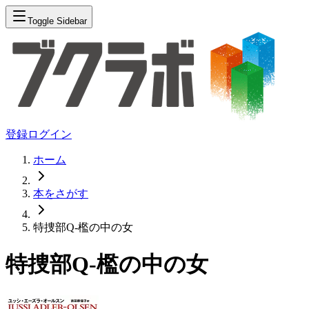
Toggle Sidebar
登録
ログイン
ホーム
本をさがす
特捜部Q-檻の中の女
特捜部Q-檻の中の女