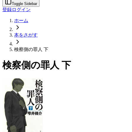
Toggle Sidebar
登録
ログイン
ホーム
本をさがす
検察側の罪人 下
検察側の罪人 下