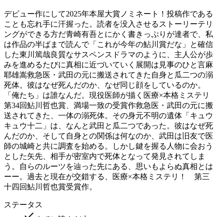
デビュー作にして2025年本屋大賞ノミネート！投稿作である
ことも忘れ手に汗握った。読者を没入させるストーリーテリ
ングができる方だ青崎有吾とにかく書きっぷりが達者で、私
は作品の半ばまで読んで「これが今年の鮎川賞だな」と確信
した東川篤哉良質なサスペンスドラマのように、主人公が歩
みを進めるたびに真相に近づいていく展開は見事のひと言麻
耶雄嵩救急医・武田の元に搬送されてきた自身と瓜二つの溺
死体。彼はなぜ死んだのか、なぜ同じ顔をしているのか。
「俺たち」は誰なんだ。現役医師が描く医療×本格ミステリ
第34回鮎川哲也賞、満場一致の受賞作救急医・武田の元に搬
送されてきた、一体の溺死体。その身元不明の遺体「キュウ
キュウ十二」は、なんと武田と瓜二つであった。彼はなぜ死
んだのか、そして自身との関係は何なのか、武田は旧友で医
師の城崎と共に調査を始める。しかし鍵を握る人物に会おう
とした矢先、相手が密室内で死体となって発見されてしま
う。自らのルーツを辿った先にある、思いもよらぬ真相とは
ーー。過去と現在が交錯する、医療×本格ミステリ！ 第三
十四回鮎川哲也賞受賞作。
ステータス