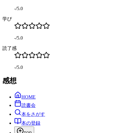
-
/
5.0
学び
-
/
5.0
読了感
-
/
5.0
感想
HOME
読書会
本をさがす
本の登録