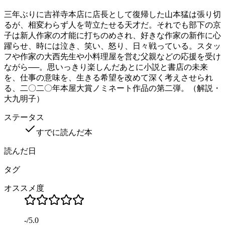
三年ぶりに吉祥寺本店に店長として復帰した山本猛は張り切
るが、相変わらず人を苛立たせる天才だ。それでも部下の京
子は新人作家の才能に打ちのめされ、好きな作家の新作に心
躍らせ、時には泣き、笑い、怒り、日々戦っている。スタッ
フや作家の大西先生や小料理屋を営む父親などの応援を受け
ながら──。思いっきり楽しんだあとに小説と書店の未来
を、仕事の意味を、生きる希望を改めて深く考えさせられ
る、二〇二〇年本屋大賞ノミネート作品の第二弾。（解説・
大九明子）
ステータス
すでに読んだ本
読んだ日
タグ
オススメ度
-
/
5.0