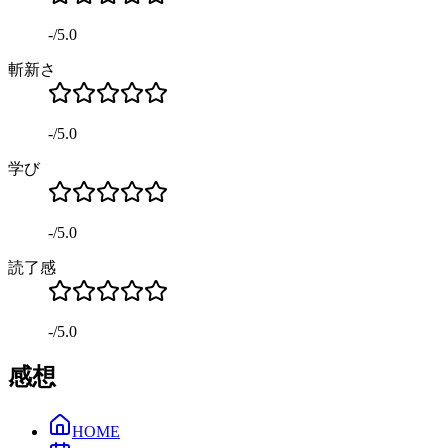
-
/
5.0
斬新さ
-
/
5.0
学び
-
/
5.0
読了感
-
/
5.0
感想
HOME