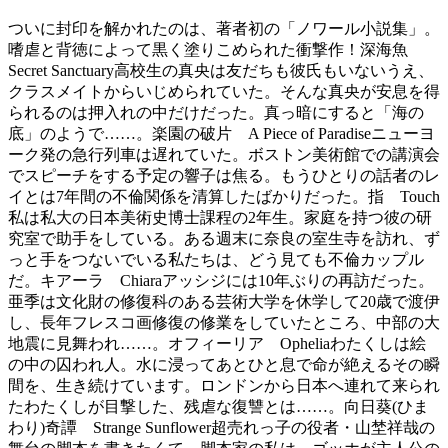
ついに封印を解かれたのは、著者初の「ノワール小説集」。
嗜虐と背徳によって黒く塗りこめられた衝撃作！深海魚
Secret Sanctuary高校生の真央は友だちも彼氏もいないうえ、
クラスメイトからいじめられていた。そんな真央が安息を得
られるのは押入れの中だけだった。真っ暗にすると「海の
底」のようで……。楽園の破片 A Piece of Paradiseニューヨ
ーク発の急行列車は遅れていた。ボストン美術館での講演会
でスピーチをする予定の響子は焦る。もうひとりの話者のレ
イとは7年間の不倫関係を清算したばかりだった。指 Touch
私は私大の日本美術史博士課程の2年生。家庭を持つ彼の研
究室で助手をしている。ある週末に奈良の室生寺を訪れ、ず
っと手をつないでいる私たちは、どう見ても不倫カップル
だ。キアーラ Chiaraアッシジには10年ぶりの再訪だった。
亜季は文化財の修復科のある芸術大学を休学して20歳で渡伊
し、長年フレスコ画修復の修業をしていたところ、中部の大
地震に見舞われ……。オフィーリア Opheliaわたくしは絵
の中の囚われ人。水に浸ってあとひと息で命が絶えるその瞬
間を、生き続けています。ロンドンから日本へ連れて来られ
たわたくしが目撃した、残虐な復讐とは……。向日葵(ひま
わり)奇譚 Strange Sunflower超売れっ子の役者・山埜祥哉の