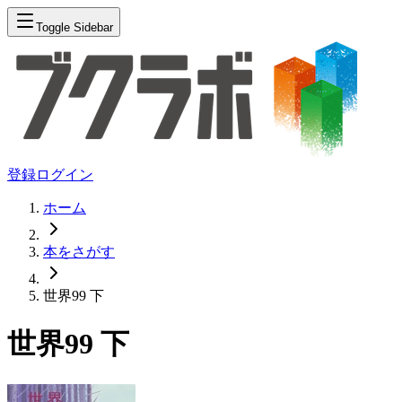
Toggle Sidebar
登録
ログイン
ホーム
本をさがす
世界99 下
世界99 下