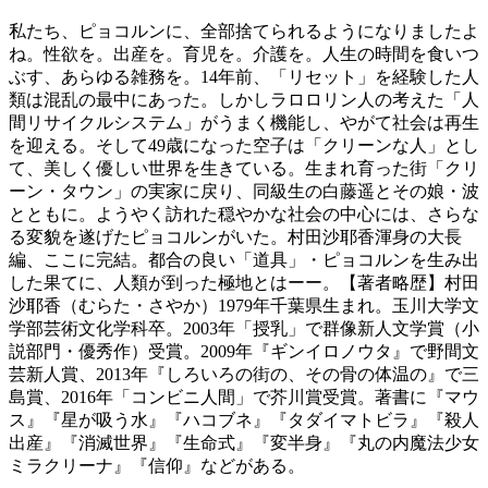
私たち、ピョコルンに、全部捨てられるようになりましたよ
ね。性欲を。出産を。育児を。介護を。人生の時間を食いつ
ぶす、あらゆる雑務を。14年前、「リセット」を経験した人
類は混乱の最中にあった。しかしラロロリン人の考えた「人
間リサイクルシステム」がうまく機能し、やがて社会は再生
を迎える。そして49歳になった空子は「クリーンな人」とし
て、美しく優しい世界を生きている。生まれ育った街「クリ
ーン・タウン」の実家に戻り、同級生の白藤遥とその娘・波
とともに。ようやく訪れた穏やかな社会の中心には、さらな
る変貌を遂げたピョコルンがいた。村田沙耶香渾身の大長
編、ここに完結。都合の良い「道具」・ピョコルンを生み出
した果てに、人類が到った極地とはーー。【著者略歴】村田
沙耶香（むらた・さやか）1979年千葉県生まれ。玉川大学文
学部芸術文化学科卒。2003年「授乳」で群像新人文学賞（小
説部門・優秀作）受賞。2009年『ギンイロノウタ』で野間文
芸新人賞、2013年『しろいろの街の、その骨の体温の』で三
島賞、2016年「コンビニ人間」で芥川賞受賞。著書に『マウ
ス』『星が吸う水』『ハコブネ』『タダイマトビラ』『殺人
出産』『消滅世界』『生命式』『変半身』『丸の内魔法少女
ミラクリーナ』『信仰』などがある。