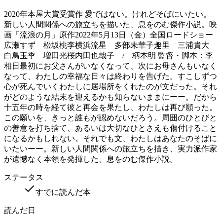
2020年本屋大賞受賞作 愛ではない。けれどそばにいたい。
新しい人間関係への旅立ちを描いた、息をのむ傑作小説。映
画「流浪の月」原作2022年5月13日（金）全国ロードショー
広瀬すず 松坂桃李横浜流星 多部未華子趣里 三浦貴大
白鳥玉季 増田光桜内田也哉子 / 柄本明 監督・脚本：李
相日最初にお父さんがいなくなって、次にお母さんもいなく
なって、わたしの幸福な日々は終わりを告げた。すこしずつ
心が死んでいくわたしに居場所をくれたのが文だった。それ
がどのような結末を迎えるかも知らないままにーー。だから
十五年の時を経て彼と再会を果たし、わたしは再び願った。
この願いを、きっと誰もが認めないだろう。周囲のひとびと
の善意を打ち捨て、あるいは大切なひとさえも傷付けること
になるかもしれない。それでも文、わたしはあなたのそばに
いたいーー。新しい人間関係への旅立ちを描き、実力派作家
が遺憾なく本領を発揮した、息をのむ傑作小説。
ステータス
すでに読んだ本
読んだ日