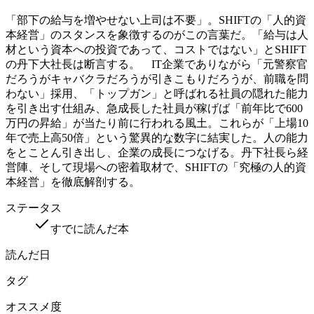
「部下の給与を増やせない上司は不要」。SHIFTの「人的資
本経営」のスタンスを象徴するのがこの言葉だ。「給与は人
材という資本への投資であって、コストではない」とSHIFT
の丹下大社長は断言する。 IT企業でありながら「元警察官
だろうがキャバクラだろうが引きこもりだろうが、前職を問
わない」採用、「トップガン」と呼ばれる社員の隠れた能力
を引き出す仕組み、急成長した社員が稼げば「前年比で600
万円の昇給」が当たり前に行われる風土。これらが「上場10
年で売上高50倍」という驚異的な数字に結実した。人の能力
をとことん引き出し、企業の成長につなげる。丹下社長ら経
営陣、そして現場への密着取材で、SHIFTの「究極の人的資
本経営」を徹底解剖する。
ステータス
すでに読んだ本
読んだ日
タグ
オススメ度