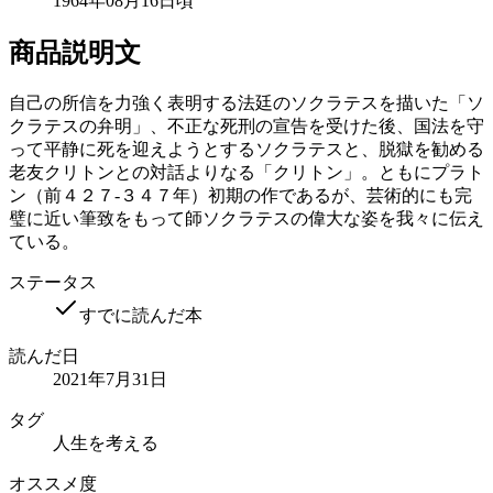
1964年08月16日頃
商品説明文
自己の所信を力強く表明する法廷のソクラテスを描いた「ソ
クラテスの弁明」、不正な死刑の宣告を受けた後、国法を守
って平静に死を迎えようとするソクラテスと、脱獄を勧める
老友クリトンとの対話よりなる「クリトン」。ともにプラト
ン（前４２７-３４７年）初期の作であるが、芸術的にも完
璧に近い筆致をもって師ソクラテスの偉大な姿を我々に伝え
ている。
ステータス
すでに読んだ本
読んだ日
2021年7月31日
タグ
人生を考える
オススメ度