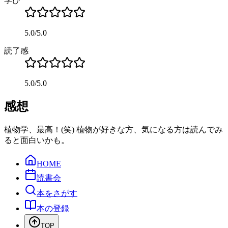
学び
5.0
/
5.0
読了感
5.0
/
5.0
感想
植物学、最高！(笑) 植物が好きな方、気になる方は読んでみ
ると面白いかも。
HOME
読書会
本をさがす
本の登録
TOP