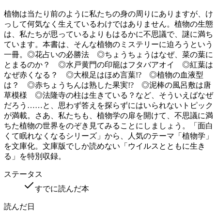
植物は当たり前のように私たちの身の周りにありますが、け
っして何気なく生えているわけではありません。植物の生態
は、私たちが思っているよりもはるかに不思議で、謎に満ち
ています。本書は、そんな植物のミステリーに迫ろうという
一冊。◎花占いの必勝法 ◎ちょうちょうはなぜ、菜の葉に
とまるのか？ ◎水戸黄門の印籠はフタバアオイ ◎紅葉は
なぜ赤くなる？ ◎大根足はほめ言葉!? ◎植物の血液型
は？ ◎赤ちょうちんは熟した果実!? ◎泥棒の風呂敷は唐
草模様 ◎法隆寺の柱は生きている？など、そういえばなぜ
だろう……と、思わず答えを探らずにはいられないトピック
が満載。さあ、私たちも、植物学の扉を開けて、不思議に満
ちた植物の世界をのぞき見てみることにしましょう。「面白
くて眠れなくなるシリーズ」から、人気のテーマ「植物学」
を文庫化。文庫版でしか読めない「ウイルスとともに生き
る」を特別収録。
ステータス
すでに読んだ本
読んだ日