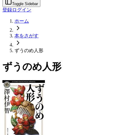
Toggle Sidebar
登録
ログイン
ホーム
本をさがす
ずうのめ人形
ずうのめ人形