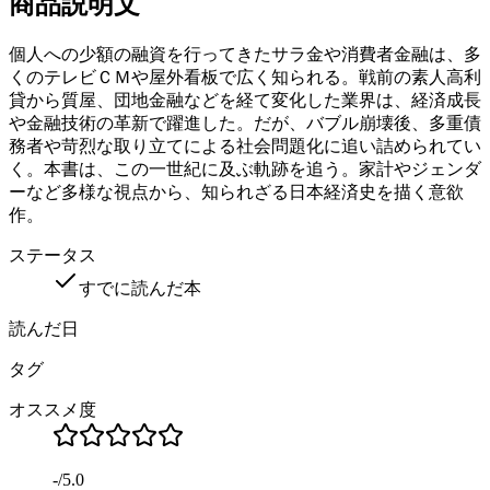
商品説明文
個人への少額の融資を行ってきたサラ金や消費者金融は、多
くのテレビＣＭや屋外看板で広く知られる。戦前の素人高利
貸から質屋、団地金融などを経て変化した業界は、経済成長
や金融技術の革新で躍進した。だが、バブル崩壊後、多重債
務者や苛烈な取り立てによる社会問題化に追い詰められてい
く。本書は、この一世紀に及ぶ軌跡を追う。家計やジェンダ
ーなど多様な視点から、知られざる日本経済史を描く意欲
作。
ステータス
すでに読んだ本
読んだ日
タグ
オススメ度
-
/
5.0