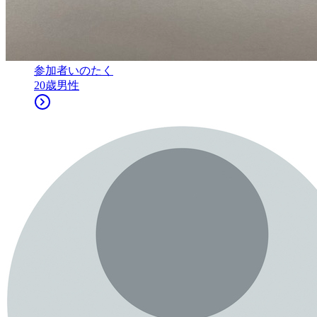
参加者
いのたく
20
歳
男性