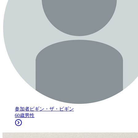
参加者
ビギン・ザ・ビギン
60
歳
男性