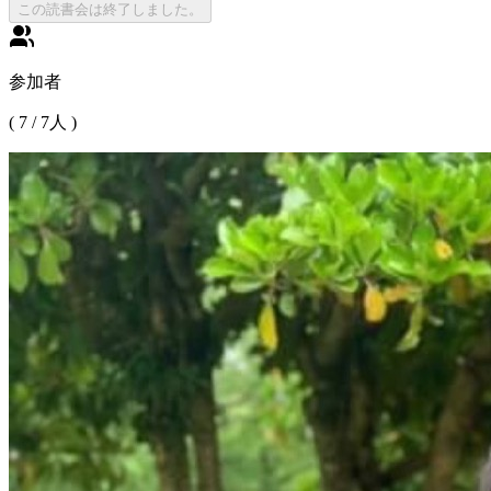
この読書会は終了しました。
参加者
(
7
/
7
人 )