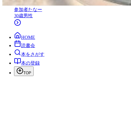
参加者
たなー
30
歳
男性
HOME
読書会
本をさがす
本の登録
TOP