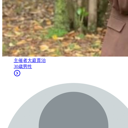
主催者
大庭貫治
30
歳
男性