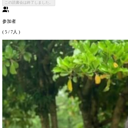
この読書会は終了しました。
参加者
(
5
/
7
人 )