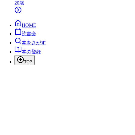
20
歳
HOME
読書会
本をさがす
本の登録
TOP