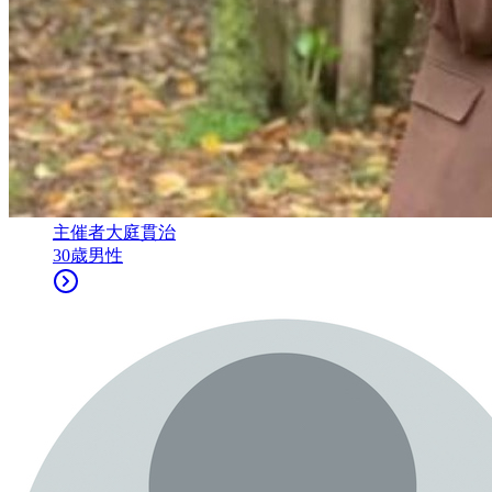
主催者
大庭貫治
30
歳
男性