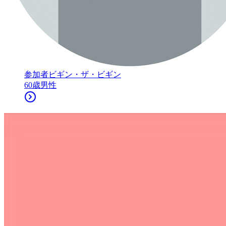
参加者
ビギン・ザ・ビギン
60
歳
男性