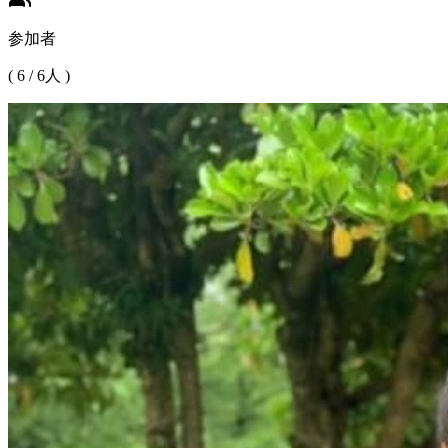
参加者
(
6
/
6
人 )