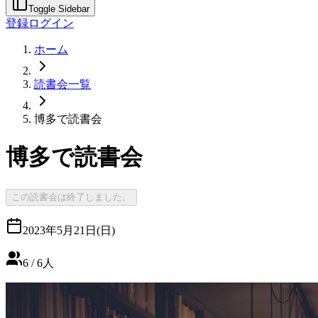
Toggle Sidebar
登録
ログイン
ホーム
読書会一覧
博多で読書会
博多で読書会
この読書会は終了しました。
2023年5月21日(日)
6
/
6
人