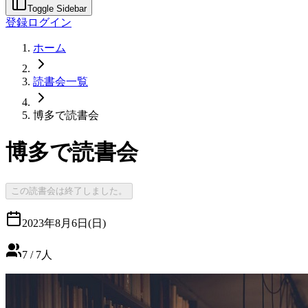
Toggle Sidebar
登録
ログイン
ホーム
読書会一覧
博多で読書会
博多で読書会
この読書会は終了しました。
2023年8月6日(日)
7
/
7
人