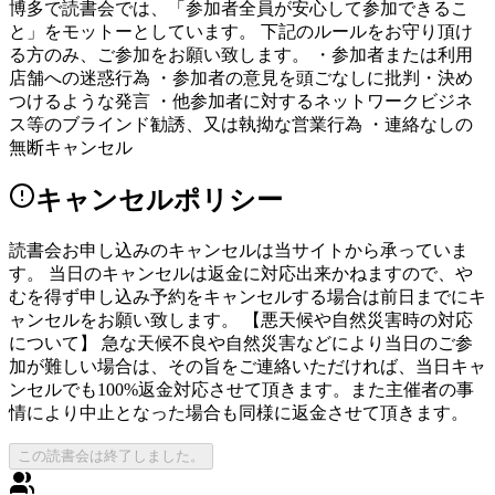
博多で読書会では、「参加者全員が安心して参加できるこ
と」をモットーとしています。 下記のルールをお守り頂け
る方のみ、ご参加をお願い致します。 ・参加者または利用
店舗への迷惑行為 ・参加者の意見を頭ごなしに批判・決め
つけるような発言 ・他参加者に対するネットワークビジネ
ス等のブラインド勧誘、又は執拗な営業行為 ・連絡なしの
無断キャンセル
キャンセルポリシー
読書会お申し込みのキャンセルは当サイトから承っていま
す。 当日のキャンセルは返金に対応出来かねますので、や
むを得ず申し込み予約をキャンセルする場合は前日までにキ
ャンセルをお願い致します。 【悪天候や自然災害時の対応
について】 急な天候不良や自然災害などにより当日のご参
加が難しい場合は、その旨をご連絡いただければ、当日キャ
ンセルでも100%返金対応させて頂きます。また主催者の事
情により中止となった場合も同様に返金させて頂きます。
この読書会は終了しました。