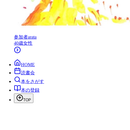
参加者
arata
40
歳
女性
HOME
読書会
本をさがす
本の登録
TOP