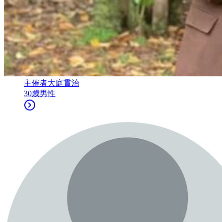
主催者
大庭貫治
30
歳
男性