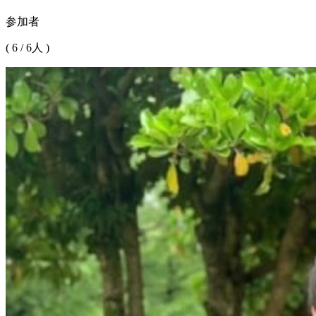
参加者
(
6
/
6
人 )