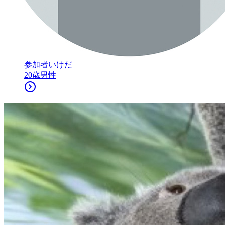
参加者
いけだ
20
歳
男性