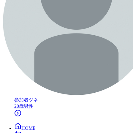
参加者
ツネ
20
歳
男性
HOME