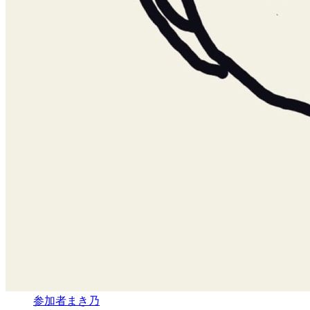
参加者
まき乃