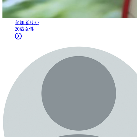
参加者
りか
20
歳
女性