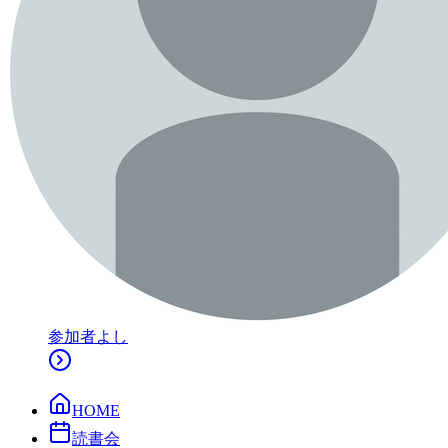
参加者
よし
HOME
読書会