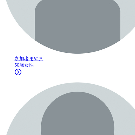
参加者
まやま
50
歳
女性