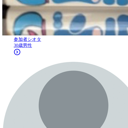
参加者
シオタ
30
歳
男性