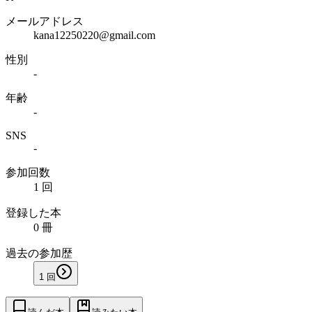
メールアドレス
kana12250220@gmail.com
性別
-
年齢
-
SNS
-
参加回数
1 回
登録した本
0 冊
過去の参加歴
1
回