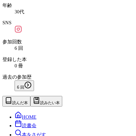
年齢
30代
SNS
参加回数
6 回
登録した本
0 冊
過去の参加歴
6
回
読んだ本
読みたい本
HOME
読書会
本をさがす