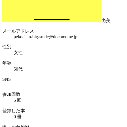
尚美
メールアドレス
pekochan-big-smile@docomo.ne.jp
性別
女性
年齢
50代
SNS
-
参加回数
5 回
登録した本
0 冊