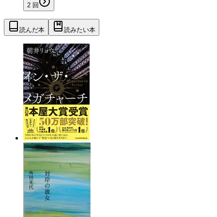
2
回
読んだ本
読みたい本