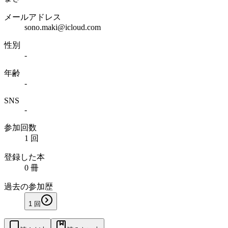
メールアドレス
sono.maki@icloud.com
性別
-
年齢
-
SNS
-
参加回数
1 回
登録した本
0 冊
過去の参加歴
1
回