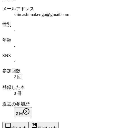
メールアドレス
shimashimakengo@gmail.com
性別
-
年齢
-
SNS
-
参加回数
2 回
登録した本
0 冊
過去の参加歴
2
回