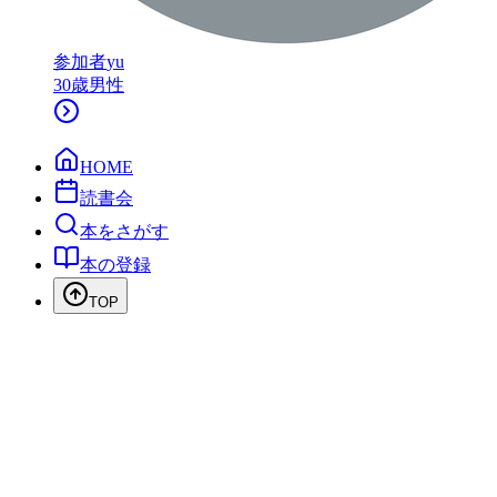
参加者
yu
30
歳
男性
HOME
読書会
本をさがす
本の登録
TOP