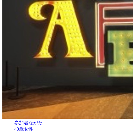
参加者
ながた
40
歳
女性