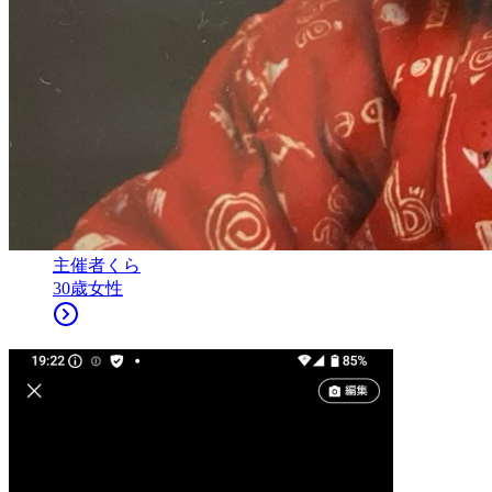
主催者
くら
30
歳
女性