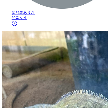
参加者
ありさ
30
歳
女性