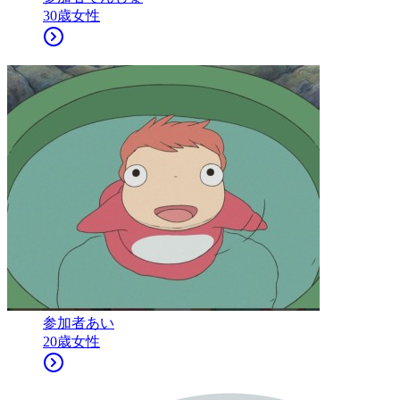
30
歳
女性
参加者
あい
20
歳
女性