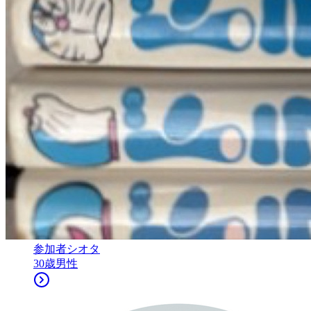
参加者
シオタ
30
歳
男性