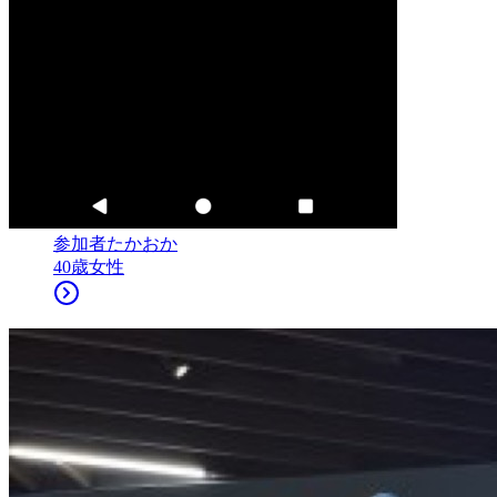
参加者
たかおか
40
歳
女性