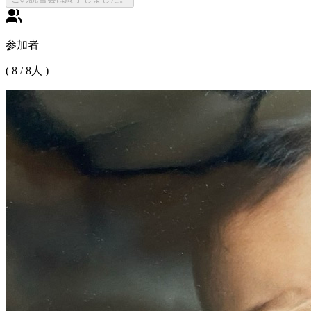
参加者
(
8
/
8
人 )