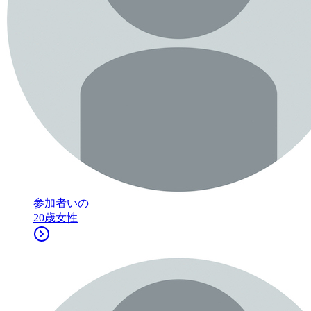
参加者
いの
20
歳
女性