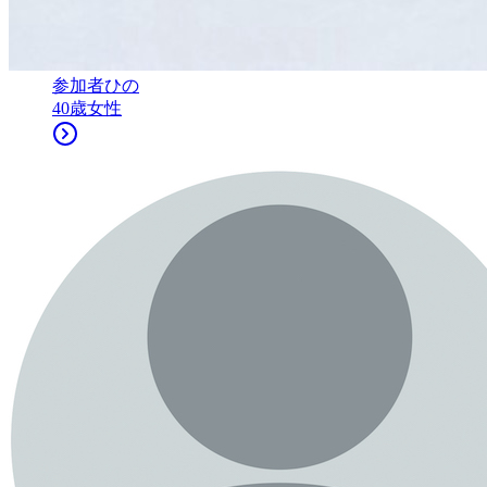
参加者
ひの
40
歳
女性